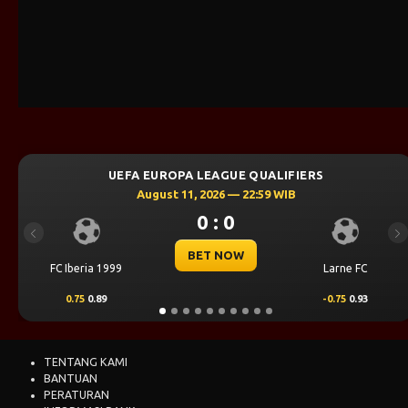
UEFA EUROPA LEAGUE QUALIFIERS
August 11, 2026 — 22:59 WIB
0 : 0
Previous
Ne
BET NOW
FC Iberia 1999
Larne FC
0.75
0.89
-0.75
0.93
TENTANG KAMI
BANTUAN
PERATURAN