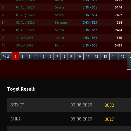
5
04 Aug 2026
Selasa
CHN - 565
5144
6
03 Aug 2026
Senin
CHN - 564
7407
7
02 Aug 2026
Minggu
CHN - 563
1268
8
01 Aug 2026
Sabtu
CHN - 562
7494
9
31 Jul 2026
Jumat
CHN - 561
1575
10
30 Jul 2026
Kamis
CHN - 560
5431
First
1
2
3
4
5
6
7
8
9
10
11
12
13
14
15
(
)
Togel Result
SYDNEY
09-08-2026
8082
CHINA
08-08-2026
3017